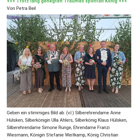
+++ Trotz lang gehegten Traumes spontan König +++
Von Petra Beil
Geben ein stimmiges Bild ab: (v.l.) Silberehrendame Anne 
Hülsken, Silberkönigin Ulla Ahlers, Silberkönig Klaus Hülsken, 
Silberehrendame Simone Runge, Ehrendame Franzi 
Wiesmann, Königin Stefanie Weitkamp, König Christian 